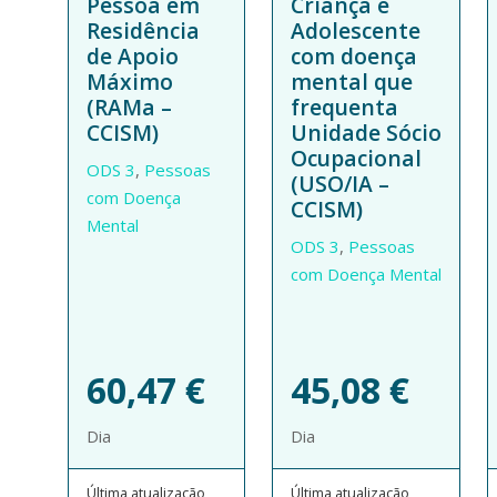
Pessoa em
Criança e
Residência
Adolescente
de Apoio
com doença
Máximo
mental que
(RAMa –
frequenta
CCISM)
Unidade Sócio
Ocupacional
ODS 3
,
Pessoas
(USO/IA –
com Doença
CCISM)
Mental
ODS 3
,
Pessoas
com Doença Mental
60,47
€
45,08
€
Dia
Dia
Última atualização
Última atualização