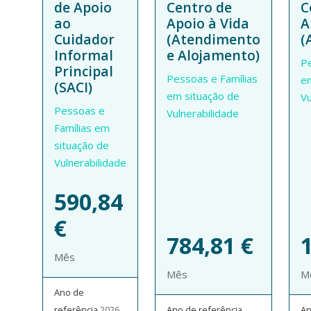
de Apoio
Centro de
C
ao
Apoio à Vida
A
Cuidador
(Atendimento
(
Informal
e Alojamento)
Pe
Principal
Pessoas e Famílias
em
(SACI)
em situação de
Vu
Pessoas e
Vulnerabilidade
Famílias em
situação de
Vulnerabilidade
590,84
€
784,81
€
Mês
Mês
M
Ano de
referência
2026
Ano de referência
An