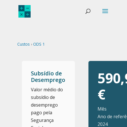
Custos
›
ODS 1
590,
Subsídio de
Desemprego
€
Valor médio do
subsídio de
desemprego
Mês
pago pela
Ano de referê
Segurança
2024