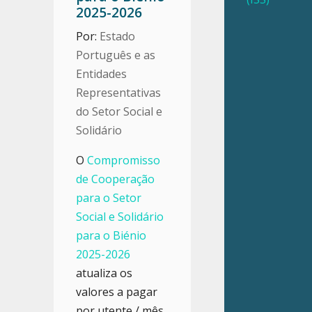
2025-2026
Por:
Estado
Português e as
Entidades
Representativas
do Setor Social e
Solidário
O
Compromisso
de Cooperação
para o Setor
Social e Solidário
para o Biénio
2025-2026
atualiza os
valores a pagar
por utente / mês