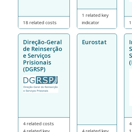
1 related key
18 related costs
indicator
1
Direção-Geral
Eurostat
I
de Reinserção
e Serviços
S
Prisionais
(
(DGRSP)
4 related costs
4
4 related key
4 related key
1