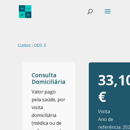
Custos
›
ODS 3
33,1
Consulta
Domiciliária
€
Valor pago
pela saúde, por
visita
Visita
domiciliária
Ano de
(médica ou de
referência: 20