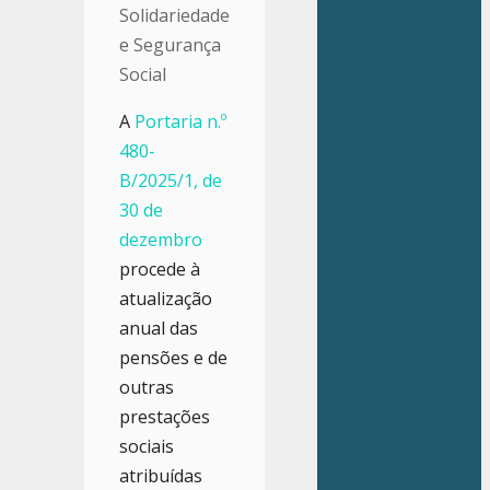
Solidariedade
e Segurança
Social
A
Portaria n.º
480-
B/2025/1, de
30 de
dezembro
procede à
atualização
anual das
pensões e de
outras
prestações
sociais
atribuídas