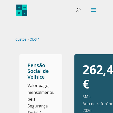
Custos
›
ODS 1
262,
Pensão
Social de
Velhice
€
Valor pago,
mensalmente,
Mês
pela
Ano de referênci
Segurança
2026
Social às