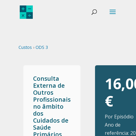
Custos
›
ODS 3
16,0
Consulta
Externa de
Outros
€
Profissionais
no âmbito
dos
Por Episódio
Cuidados de
Ano de
Saúde
referência: 2
Primários