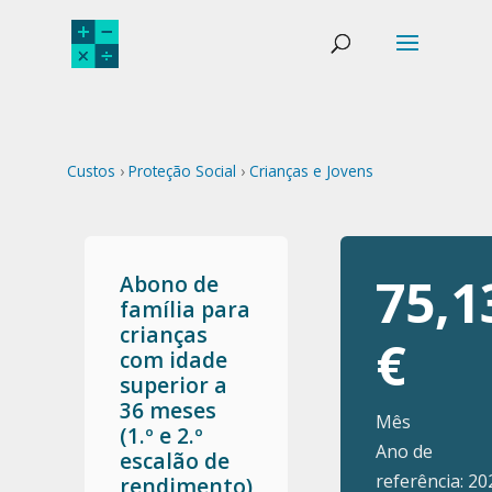
Custos
›
Proteção Social
›
Crianças e Jovens
75,1
Abono de
família para
crianças
€
com idade
superior a
36 meses
Mês
(1.º e 2.º
Ano de
escalão de
referência: 20
rendimento)