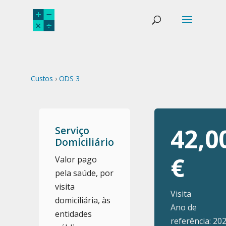
Custos
›
ODS 3
42,0
Serviço
Domiciliário
€
Valor pago
pela saúde, por
visita
Visita
domiciliária, às
Ano de
entidades
referência: 20