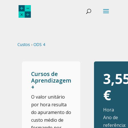
Custos
›
ODS 4
3,5
Cursos de
Aprendizagem
+
€
O valor unitário
por hora resulta
Hora
do apuramento do
Ano de
custo médio de
referência:
formando por