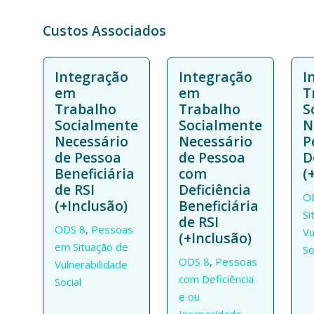
Custos Associados
Integração
Integração
I
em
em
T
Trabalho
Trabalho
S
Socialmente
Socialmente
N
Necessário
Necessário
P
de Pessoa
de Pessoa
D
Beneficiária
com
(
de RSI
Deficiência
O
(+Inclusão)
Beneficiária
Si
de RSI
ODS 8
,
Pessoas
Vu
(+Inclusão)
em Situação de
So
ODS 8
,
Pessoas
Vulnerabilidade
com Deficiência
Social
e ou