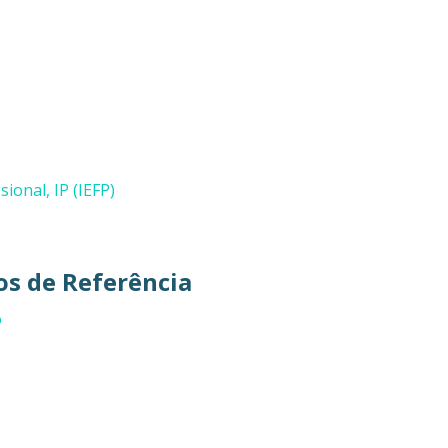
ional, IP (IEFP)
s de Referência
o