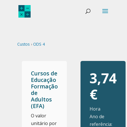
Custos
›
ODS 4
3,74
Cursos de
Educação
Formação
€
de
Adultos
(EFA)
Hora
O valor
Ano de
unitário por
referência: